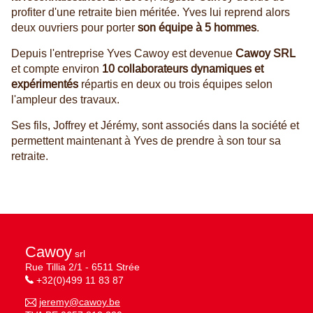
profiter d'une retraite bien méritée. Yves lui reprend alors
deux ouvriers pour porter
son équipe à 5 hommes
.
Depuis l'entreprise Yves Cawoy est devenue
Cawoy SRL
et compte environ
10 collaborateurs dynamiques et
expérimentés
répartis en deux ou trois équipes selon
l'ampleur des travaux.
Ses fils, Joffrey et Jérémy, sont associés dans la société et
permettent maintenant à Yves de prendre à son tour sa
retraite
.
Cawoy
srl
Rue Tillia 2/1 - 6511 Strée
+32(0)499 11 83 87
jeremy@cawoy.be