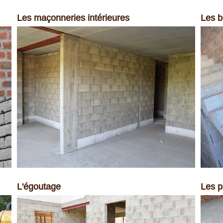
Les maçonneries intérieures
Les b
L'égoutage
Les 