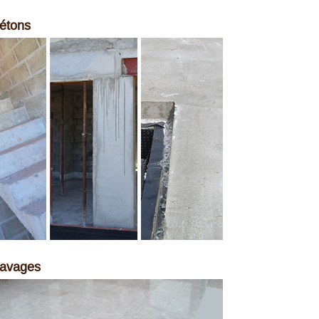
étons
pavages