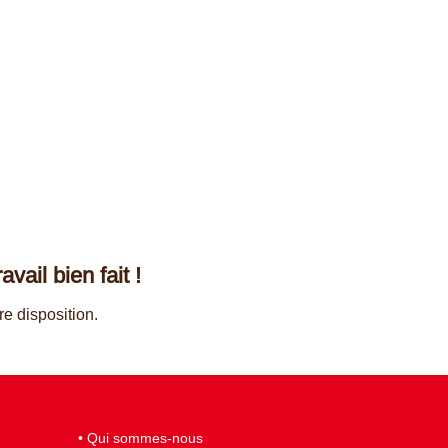
vail bien fait !
e disposition.
•
Qui sommes-nous