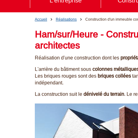
L'entreprise
Constru
Accueil
Réalisations
Construction d'un immeuble con
Ham/sur/Heure - Constru
architectes
Réalisation d'une construction
dont les
propriét
L'arr
ière du bâtiment sous
colonnes métallique
Les briques rouges sont des
briques collées
tan
indépendant.
La construction suit le
dénivelé du terrain
. Le r