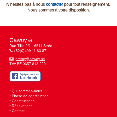
N'hésitez pas à nous
contacter
pour tout renseignement.
Nous sommes à votre disposition.
Cawoy
srl
Rue Tillia 2/1 - 6511 Strée
+32(0)499 11 83 87
jeremy@cawoy.be
TVA BE 0657 813 220
•
Qui sommes-nous
•
Phase de construction
•
Constructions
•
Rénovations
•
Contact